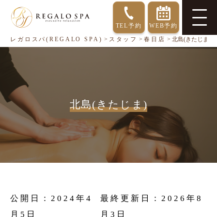
TEL予約
WEB予約
レガロスパ(REGALO SPA)
>
スタッフ
>
春日店
>
北島(きたじま)
北島(きたじま)
公開日：
2024年4
最終更新日：
2026年8
月5日
月3日