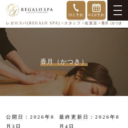
TEL予約
WEB予約
レガロスパ(REGALO SPA)
>
スタッフ
>
佐賀店
>
香月（かつき）
香月（かつき）
公開日：
2026年8
最終更新日：
2026年8
月3日
月4日