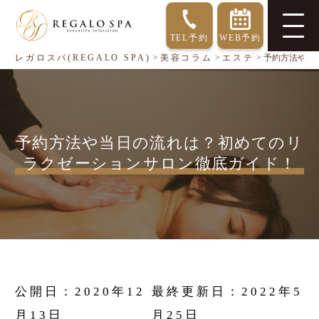
TEL予約
WEB予約
レガロスパ(REGALO SPA)
>
美容コラム
>
エステ
>
予約方法や当
予約方法や当日の流れは？初めてのリ
ラクゼーションサロン徹底ガイド！
公開日：
2020年12
最終更新日：
2022年5
月13日
月25日